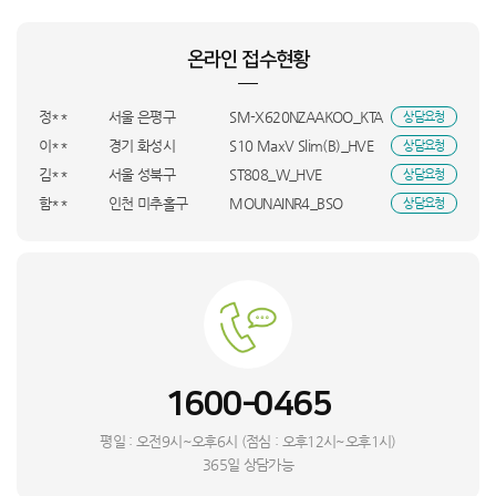
장**
대전 동구
BEE-001_KTA
상담요청
박**
대전 서구
LS43FM1E3UK+CFI_KTA
상담요청
온라인 접수현황
김**
서울 관악구
LS43FM1E3UK+CFI_KTA
상담요청
김**
경기 평택시
태양광3225_DYA
상담요청
정**
서울 은평구
SM-X620NZAAKOO_KTA
상담요청
이**
경기 화성시
S10 MaxV Slim(B)_HVE
상담요청
김**
서울 성북구
ST808_W_HVE
상담요청
함**
인천 미추홀구
MOUNAINR4_BSO
상담요청
김**
경남 창원시
S10 MaxV Ultra(W)_HVE
상담요청
허**
충북 충주시
KQ55LSD01AFXKR_UBS
상담요청
김**
F20E10_BSO
상담요청
심**
경기 광주시
M10_SMT
상담요청
박**
NT960QHA-KC51G_BSO
상담요청
김**
전남 화순군
RWP54421BF7M_BSO
상담요청
1600-0465
심**
인천 미추홀구
리얼스쿠퍼_HVS
상담요청
L**
경기 수원시
롤리 소파 3인용_BSO
상담요청
평일 : 오전9시~오후6시 (점심 : 오후12시~오후1시)
심**
제주특별자치도 서귀포시
RQ33DG71J3EW_HVS
상담요청
365일 상담가능
김**
전북특별자치도 익산시
RWP54120BF6M_BSO
상담요청