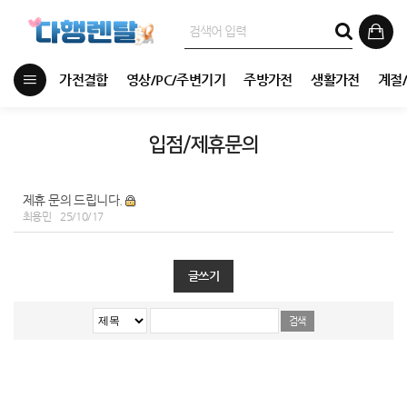
가전결합
영상/PC/주변기기
주방가전
생활가전
계절
입점/제휴문의
제휴 문의 드립니다.
최용민
25/10/17
글쓰기
박**
경남 김해시
GA2_GM322_BSO
상담요청