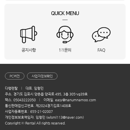
유**
충남 서산시
WF2420HCVVC_BSO
상담요청
QUICK MENU
함**
강원특별자치도 강릉시
MQ-M2134_HVE
상담요청
이**
울산 북구
Mini4 프로(RC-N2)_INI
상담요청
황**
경기 의왕시
S20_28A_BSO
상담요청
최**
부산 남구
DF18CB8700CR_BSO
상담요청
이**
전남 순천시
RQ33DG71J3EW_HVS
상담요청
공지사항
1:1문의
FAQ
강**
전북특별자치도 전주시
S20_28A_BSO
상담요청
장**
부산 남구
VS90F40CNG_SMT
상담요청
오**
서울 관악구
MDR-3000PRO_HVE
상담요청
김**
경기 양평군
SM-X620NZAEKOO_KTA
상담요청
PC버전
사업자정보확인
손**
경기 성남시
16Z90S-G.AAFWK_HVE
상담요청
다행렌탈
대표. 임형민
윤**
경기 부천시
RWP54421BF7M_BSO
상담요청
주소. 경기도 김포시 양촌읍 양곡로 495, 3층 305-vg39호
P**
경기 부천시
디스커버리_D18_BSO
상담요청
팩스. 05043222050
이메일. easy@nanumnamoo.com
이**
경기 파주시
PH-2 De Nox_KTA
상담요청
통신판매업신고번호. 제2024경기김포1408호
사업자등록번호 : 655-21-02007
이**
경기 파주시
DF24CB9900DR_KTA
상담요청
개인정보보호책임자. 임형민 (wlsml113@naver.com)
이**
경기 파주시
S20_16A_BSO
상담요청
Copyright ⓒ Rental All rights reserved.
이**
대전 서구
15Z90T_KTA
상담요청