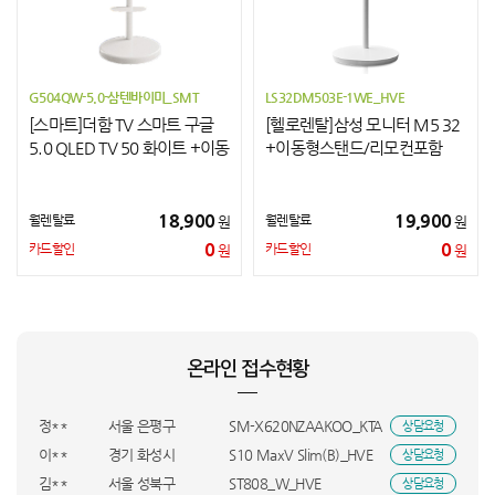
G504QW-5.0-삼텐바이미_SMT
LS32DM503E-1WE_HVE
[스마트]더함 TV 스마트 구글
[헬로렌탈]삼성 모니터 M5 32
5.0 QLED TV 50 화이트 +이동
+이동형스탠드/리모컨포함
형스탠드
18,900
19,900
월렌탈료
월렌탈료
원
원
0
0
카드할인
카드할인
원
원
백**
강원특별자치도 양구군
SK-001+SK-002_HVE
상담요청
박**
경남 김해시
GA2_GM322_BSO
상담요청
장**
대전 동구
BEE-001_KTA
상담요청
박**
대전 서구
LS43FM1E3UK+CFI_KTA
상담요청
온라인 접수현황
정**
부산 중구
KS148EG1MX3_HVE
상담요청
김**
경기 평택시
태양광3225_DYA
상담요청
정**
서울 은평구
SM-X620NZAAKOO_KTA
상담요청
이**
경기 화성시
S10 MaxV Slim(B)_HVE
상담요청
김**
서울 성북구
ST808_W_HVE
상담요청