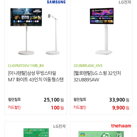
LS43FM703U-1WB_INI
32U889SAW_HVE
[이니렌탈]삼성 무빙스타일
[헬로렌탈]LG 스윙 32인치
M7 화이트 43인치 이동형스탠
32U889SAW
드(라이트)
25,100
33,900
월렌탈료
월렌탈료
원
원
100
9,900
카드할인
카드할인
원
원