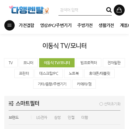
가전결합
영상/PC/주변기기
주방가전
생활가전
계절
이동식 TV/모니터
TV
모니터
이동식 TV/모니터
빔프로젝터
전자칠판
프린터
데스크탑/PC
노트북
휴대폰/태블릿
기타/음향/주변기기
카메라/캠
스마트필터
선택초기화
브랜드
LG전자
삼성
인켈
더함