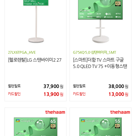
27LX6TPGA_HVE
G754Q-5.0-삼텐바이미_SMT
[헬로렌탈]LG 스탠바이미2 27
[스마트]더함 TV 스마트 구글
5.0 QLED TV 75 +이동형스탠
드
37,900
38,000
월렌탈료
월렌탈료
원
원
13,900
13,000
카드할인
카드할인
원
원