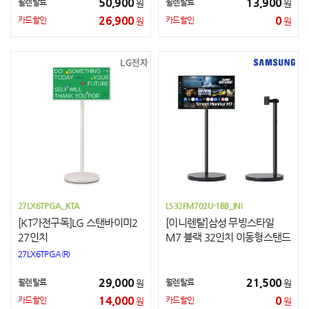
50,900
13,900
월렌탈료
월렌탈료
원
원
26,900
0
카드할인
카드할인
원
원
27LX6TPGA_KTA
LS32FM702U-1BB_INI
[KT가전구독]LG 스탠바이미2
[이니렌탈]삼성 무빙스타일
27인치
M7 블랙 32인치 이동형스탠드
(라이트)
27LX6TPGA(R)
29,000
21,500
월렌탈료
월렌탈료
원
원
14,000
0
카드할인
카드할인
원
원