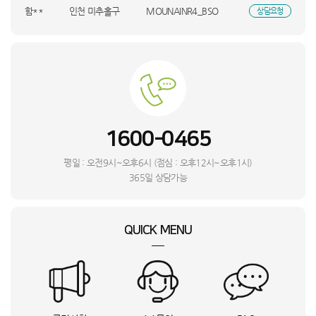
함**
인천 미추홀구
MOUNAINR4_BSO
상담요청
김**
경남 창원시
S10 MaxV Ultra(W)_HVE
상담요청
허**
충북 충주시
KQ55LSD01AFXKR_UBS
상담요청
김**
F20E10_BSO
상담요청
심**
경기 광주시
M10_SMT
상담요청
박**
NT960QHA-KC51G_BSO
상담요청
김**
전남 화순군
RWP54421BF7M_BSO
상담요청
1600-0465
심**
인천 미추홀구
리얼스쿠퍼_HVS
상담요청
L**
경기 수원시
롤리 소파 3인용_BSO
상담요청
평일 : 오전9시~오후6시 (점심 : 오후12시~오후1시)
심**
제주특별자치도 서귀포시
RQ33DG71J3EW_HVS
상담요청
365일 상담가능
김**
전북특별자치도 익산시
RWP54120BF6M_BSO
상담요청
유**
충남 서산시
WF2420HCVVC_BSO
상담요청
QUICK MENU
함**
강원특별자치도 강릉시
MQ-M2134_HVE
상담요청
이**
울산 북구
Mini4 프로(RC-N2)_INI
상담요청
황**
경기 의왕시
S20_28A_BSO
상담요청
최**
부산 남구
DF18CB8700CR_BSO
상담요청
이**
전남 순천시
RQ33DG71J3EW_HVS
상담요청