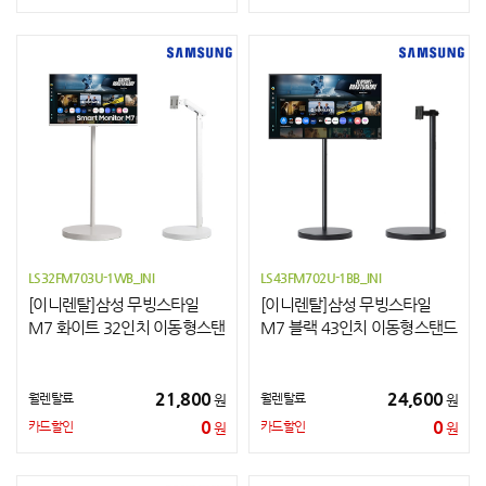
LS32FM703U-1WB_INI
LS43FM702U-1BB_INI
[이니렌탈]삼성 무빙스타일
[이니렌탈]삼성 무빙스타일
M7 화이트 32인치 이동형스탠
M7 블랙 43인치 이동형스탠드
드(라이트)
(라이트)
21,800
24,600
월렌탈료
월렌탈료
원
원
0
0
카드할인
카드할인
원
원