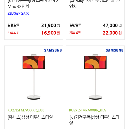
[KT가전구독]LG 스탠바이미 2
[스마트]삼성 더무빙스타일 27
Max 32인치
인치
32LX6BPGA(R)
31,900
47,000
월렌탈료
월렌탈료
원
원
16,900
22,000
카드할인
카드할인
원
원
KU27LSFM7AXXKR_UBS
KU27LSFM7AXXKR_KTA
[유버스]삼성 더무빙스타일
[KT가전구독]삼성 더무빙스타
일