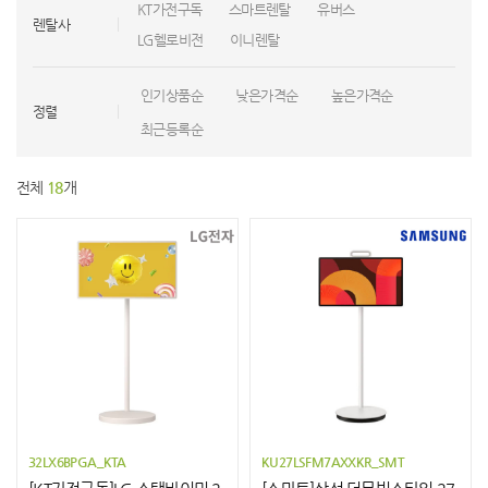
KT가전구독
스마트렌탈
유버스
렌탈사
LG헬로비전
이니렌탈
인기상품순
낮은가격순
높은가격순
정렬
최근등록순
전체
18
개
32LX6BPGA_KTA
KU27LSFM7AXXKR_SMT