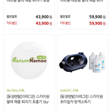
야외용 벌레 해충 퇴치기 포충
야외용 태양광 벌레 해충 퇴치
기
기 포충기 Sky-Solar
43,900
59,900
월렌탈료
월렌탈료
원
원
43,900
59,900
카드할인
카드할인
원
원
Sky-Zero_DYA
Suavi DC_DYA
[동양렌탈]이레그린 스카이원
[동양렌탈]이레그린 스카이원
벌레 해충 퇴치기 포충기 Sky-
초미립자 방역소독기
Zero