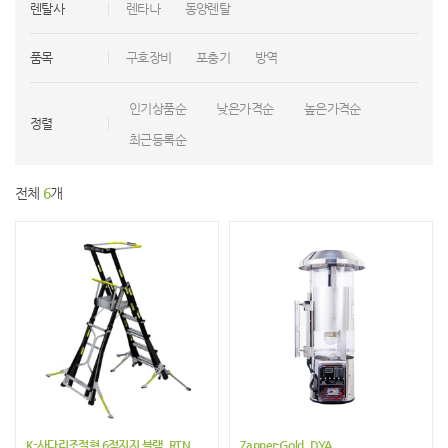
렌탈사
렌타나
동양렌탈
품목
구호장비
포충기
방역
인기상품순
낮은가격순
높은가격순
정렬
최근등록순
전체
6
개
K-사다리조절형 6점지지 블랙_RTN
Zapper-Gold_DYA