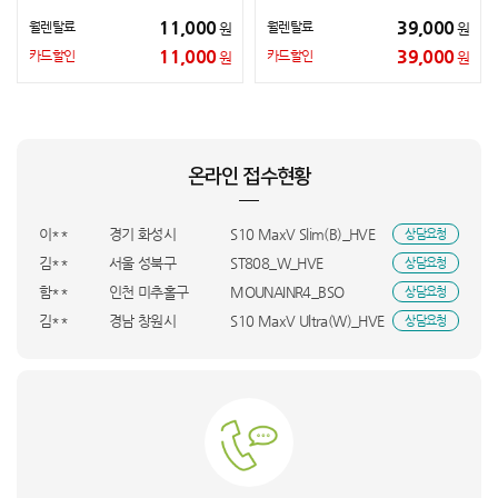
11,000
39,000
월렌탈료
월렌탈료
원
원
11,000
39,000
카드할인
카드할인
원
원
장**
대전 동구
BEE-001_KTA
상담요청
박**
대전 서구
LS43FM1E3UK+CFI_KTA
상담요청
김**
서울 관악구
LS43FM1E3UK+CFI_KTA
상담요청
온라인 접수현황
김**
경기 고양시
Q8 MAX PRO+_HVE
상담요청
정**
서울 은평구
SM-X620NZAAKOO_KTA
상담요청
이**
경기 화성시
S10 MaxV Slim(B)_HVE
상담요청
김**
서울 성북구
ST808_W_HVE
상담요청
함**
인천 미추홀구
MOUNAINR4_BSO
상담요청
김**
경남 창원시
S10 MaxV Ultra(W)_HVE
상담요청
허**
충북 충주시
KQ55LSD01AFXKR_UBS
상담요청
김**
F20E10_BSO
상담요청
심**
경기 광주시
M10_SMT
상담요청
박**
NT960QHA-KC51G_BSO
상담요청
김**
전남 화순군
RWP54421BF7M_BSO
상담요청
심**
인천 미추홀구
리얼스쿠퍼_HVS
상담요청