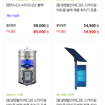
[렌타나] K-사다리 6단 블랙
[동양렌탈]이레그린 스카이원
야외용 벌레 해충 퇴치기 포충
기
개인/사업자
98,000
54,900
월렌탈료
월렌탈료
원
원
85,000
54,900
카드할인
카드할인
원
원
Zapper-F_DYA
Sky-Solar_DYA
[동양렌탈]이레그린 스카이원
[동양렌탈]이레그린 스카이원