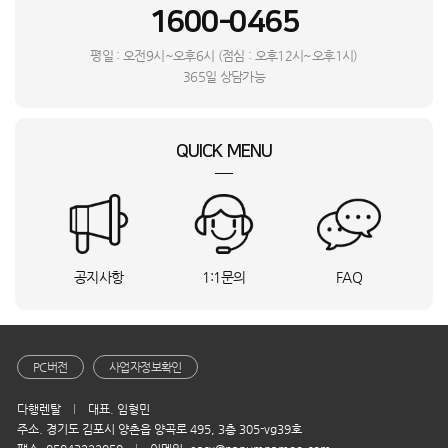
1600-0465
L**
경기 수원시
롤리 소파 3인용_BSO
상담요청
심**
제주특별자치도 서귀포시
RQ33DG71J3EW_HVS
상담요청
평일 : 오전9시~오후6시 (점심 : 오후12시~오후1시)
김**
전북특별자치도 익산시
RWP54120BF6M_BSO
상담요청
365일 상담가능
유**
충남 서산시
WF2420HCVVC_BSO
상담요청
함**
강원특별자치도 강릉시
MQ-M2134_HVE
상담요청
QUICK MENU
이**
울산 북구
Mini4 프로(RC-N2)_INI
상담요청
황**
경기 의왕시
S20_28A_BSO
상담요청
최**
부산 남구
DF18CB8700CR_BSO
상담요청
이**
전남 순천시
RQ33DG71J3EW_HVS
상담요청
강**
전북특별자치도 전주시
S20_28A_BSO
상담요청
공지사항
1:1문의
FAQ
장**
부산 남구
VS90F40CNG_SMT
상담요청
오**
서울 관악구
MDR-3000PRO_HVE
상담요청
김**
경기 양평군
SM-X620NZAEKOO_KTA
상담요청
손**
경기 성남시
16Z90S-G.AAFWK_HVE
상담요청
PC버전
사업자정보확인
윤**
경기 부천시
RWP54421BF7M_BSO
상담요청
다행렌탈
대표. 임형민
P**
경기 부천시
디스커버리_D18_BSO
상담요청
주소. 경기도 김포시 양촌읍 양곡로 495, 3층 305-vg39호
이**
경기 파주시
PH-2 De Nox_KTA
상담요청