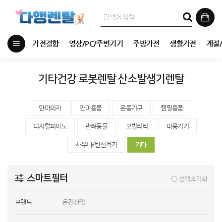
가전결합
영상/PC/주변기기
주방가전
생활가전
계절
기타건강 로봇렌탈 산소발생기렌탈
안마의자
안마용품
운동기구
캠핑용품
디지털피아노
반려동물
모빌리티
미용기기
사우나/반신욕기
기타
스마트필터
선택초기화
브랜드
은진산업