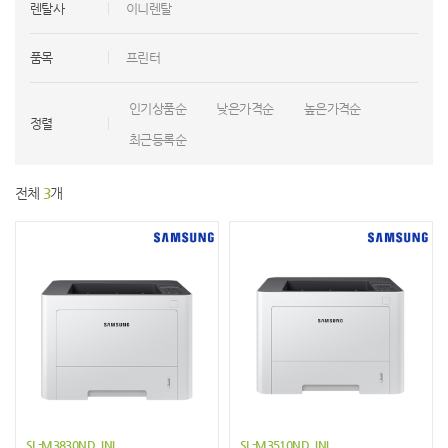
렌탈사
이니렌탈
품목
프린터
인기상품순
낮은가격순
높은가격순
정렬
최근등록순
전체
3
개
SL-M3830ND_INI
SL-M3510ND_INI