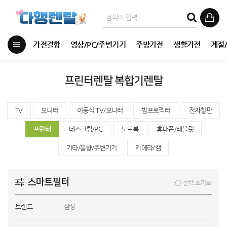
가전결합
영상/PC/주변기기
주방가전
생활가전
계절
프린터렌탈 복합기렌탈
TV
모니터
이동식 TV/모니터
빔프로젝터
전자칠판
프린터
데스크탑/PC
노트북
휴대폰/태블릿
기타/음향/주변기기
카메라/캠
스마트필터
선택초기화
브랜드
삼성