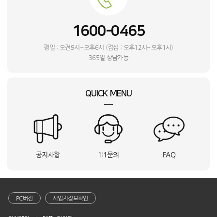
심**
경기 광주시
M10_SMT
상담요청
박**
NT960QHA-KC51G_BSO
상담요청
1600-0465
김**
전남 화순군
RWP54421BF7M_BSO
상담요청
심**
인천 미추홀구
리얼스쿠퍼_HVS
상담요청
평일 : 오전9시~오후6시 (점심 : 오후12시~오후1시)
L**
경기 수원시
롤리 소파 3인용_BSO
상담요청
365일 상담가능
심**
제주특별자치도 서귀포시
RQ33DG71J3EW_HVS
상담요청
김**
전북특별자치도 익산시
RWP54120BF6M_BSO
상담요청
QUICK MENU
유**
충남 서산시
WF2420HCVVC_BSO
상담요청
함**
강원특별자치도 강릉시
MQ-M2134_HVE
상담요청
이**
울산 북구
Mini4 프로(RC-N2)_INI
상담요청
황**
경기 의왕시
S20_28A_BSO
상담요청
최**
부산 남구
DF18CB8700CR_BSO
상담요청
공지사항
1:1문의
FAQ
이**
전남 순천시
RQ33DG71J3EW_HVS
상담요청
강**
전북특별자치도 전주시
S20_28A_BSO
상담요청
장**
부산 남구
VS90F40CNG_SMT
상담요청
오**
서울 관악구
MDR-3000PRO_HVE
상담요청
PC버전
사업자정보확인
김**
경기 양평군
SM-X620NZAEKOO_KTA
상담요청