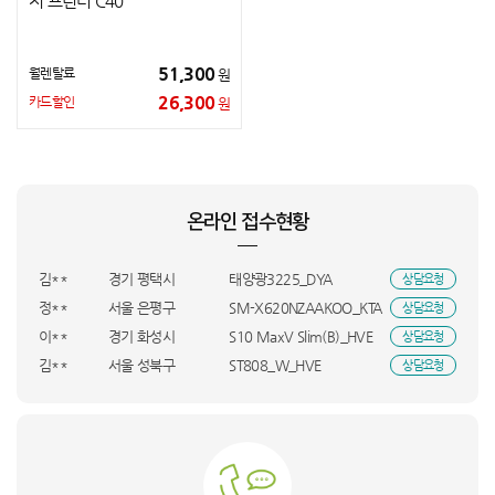
저 프린터 C40
51,300
월렌탈료
원
26,300
카드할인
원
백**
강원특별자치도 양구군
SK-001+SK-002_HVE
상담요청
박**
경남 김해시
GA2_GM322_BSO
상담요청
장**
대전 동구
BEE-001_KTA
상담요청
온라인 접수현황
박**
대전 서구
LS43FM1E3UK+CFI_KTA
상담요청
정**
부산 중구
KS148EG1MX3_HVE
상담요청
김**
경기 평택시
태양광3225_DYA
상담요청
정**
서울 은평구
SM-X620NZAAKOO_KTA
상담요청
이**
경기 화성시
S10 MaxV Slim(B)_HVE
상담요청
김**
서울 성북구
ST808_W_HVE
상담요청
함**
인천 미추홀구
MOUNAINR4_BSO
상담요청
김**
경남 창원시
S10 MaxV Ultra(W)_HVE
상담요청
허**
충북 충주시
KQ55LSD01AFXKR_UBS
상담요청
김**
F20E10_BSO
상담요청