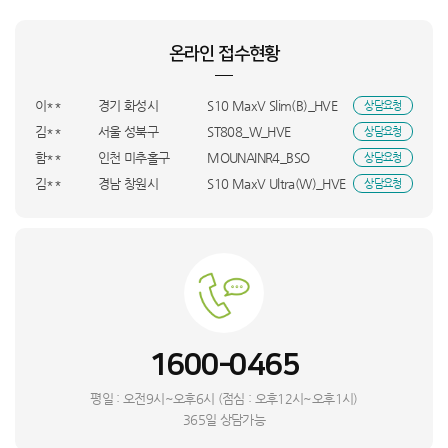
박**
대전 서구
LS43FM1E3UK+CFI_KTA
상담요청
김**
서울 관악구
LS43FM1E3UK+CFI_KTA
상담요청
온라인 접수현황
김**
경기 고양시
Q8 MAX PRO+_HVE
상담요청
정**
서울 은평구
SM-X620NZAAKOO_KTA
상담요청
이**
경기 화성시
S10 MaxV Slim(B)_HVE
상담요청
김**
서울 성북구
ST808_W_HVE
상담요청
함**
인천 미추홀구
MOUNAINR4_BSO
상담요청
김**
경남 창원시
S10 MaxV Ultra(W)_HVE
상담요청
허**
충북 충주시
KQ55LSD01AFXKR_UBS
상담요청
김**
F20E10_BSO
상담요청
심**
경기 광주시
M10_SMT
상담요청
박**
NT960QHA-KC51G_BSO
상담요청
김**
전남 화순군
RWP54421BF7M_BSO
상담요청
심**
인천 미추홀구
리얼스쿠퍼_HVS
상담요청
1600-0465
L**
경기 수원시
롤리 소파 3인용_BSO
상담요청
심**
제주특별자치도 서귀포시
RQ33DG71J3EW_HVS
상담요청
평일 : 오전9시~오후6시 (점심 : 오후12시~오후1시)
김**
전북특별자치도 익산시
RWP54120BF6M_BSO
상담요청
365일 상담가능
유**
충남 서산시
WF2420HCVVC_BSO
상담요청