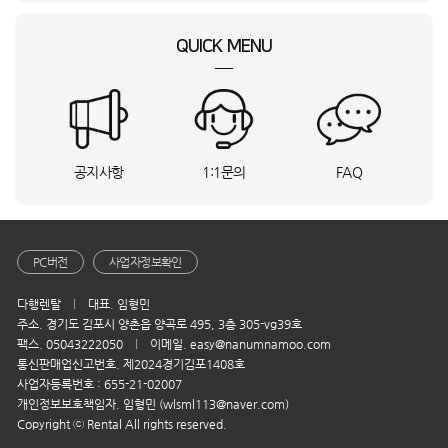
함**
강원특별자치도 강릉시
MQ-M2134_HVE
상담요청
QUICK MENU
이**
울산 북구
Mini4 프로(RC-N2)_INI
상담요청
황**
경기 의왕시
S20_28A_BSO
상담요청
최**
부산 남구
DF18CB8700CR_BSO
상담요청
이**
전남 순천시
RQ33DG71J3EW_HVS
상담요청
강**
전북특별자치도 전주시
S20_28A_BSO
상담요청
공지사항
1:1문의
FAQ
장**
부산 남구
VS90F40CNG_SMT
상담요청
오**
서울 관악구
MDR-3000PRO_HVE
상담요청
김**
경기 양평군
SM-X620NZAEKOO_KTA
상담요청
손**
경기 성남시
16Z90S-G.AAFWK_HVE
상담요청
PC버전
사업자정보확인
윤**
경기 부천시
RWP54421BF7M_BSO
상담요청
다행렌탈
대표. 임형민
P**
경기 부천시
디스커버리_D18_BSO
상담요청
주소. 경기도 김포시 양촌읍 양곡로 495, 3층 305-vg39호
이**
경기 파주시
PH-2 De Nox_KTA
상담요청
팩스. 05043222050
이메일. easy@nanumnamoo.com
이**
경기 파주시
DF24CB9900DR_KTA
상담요청
통신판매업신고번호. 제2024경기김포1408호
사업자등록번호 : 655-21-02007
이**
경기 파주시
S20_16A_BSO
상담요청
개인정보보호책임자. 임형민 (wlsml113@naver.com)
이**
대전 서구
15Z90T_KTA
상담요청
Copyright ⓒ Rental All rights reserved.
박**
부산 강서구
AP90H10198UDD_KTA
상담요청