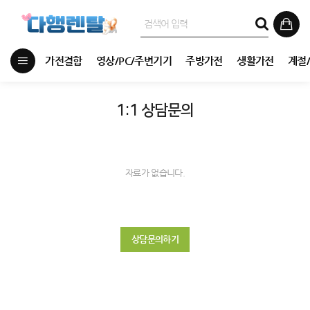
가전결합
영상/PC/주변기기
주방가전
생활가전
계절
1:1 상담문의
자료가 없습니다.
상담문의하기
장**
대전 동구
BEE-001_KTA
상담요청