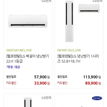
SW07GK1WES_HVE
FW16FC1EU2_HVE
[헬로렌탈]LG 벽걸이 냉난방기
[헬로렌탈]LG 냉난방기 1시리
22㎡ 1등급
즈 52.8+18.7㎡
7평형,1등급
57,900
113,900
월렌탈료
월렌탈료
원
원
33,900
89,900
카드할인
카드할인
원
원