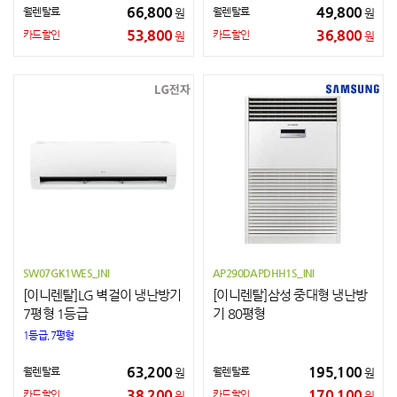
66,800
49,800
월렌탈료
월렌탈료
원
원
53,800
36,800
카드할인
카드할인
원
원
SW07GK1WES_INI
AP290DAPDHH1S_INI
[이니렌탈]LG 벽걸이 냉난방기
[이니렌탈]삼성 중대형 냉난방
7평형 1등급
기 80평형
1등급,7평형
63,200
195,100
월렌탈료
월렌탈료
원
원
38,200
170,100
카드할인
카드할인
원
원