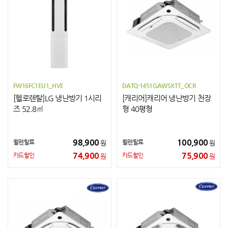
FW16FC1EU1_HVE
DATQ-1451GAWSXTT_OCR
[헬로렌탈]LG 냉난방기 1시리
[캐리어]캐리어 냉난방기 천장
즈 52.8㎡
형 40평형
98,900
100,900
월렌탈료
월렌탈료
원
원
74,900
75,900
카드할인
카드할인
원
원