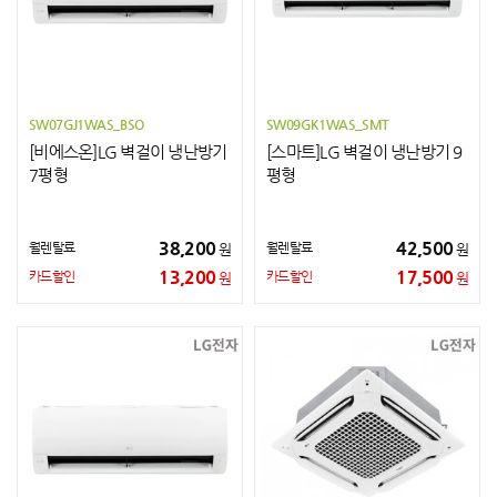
SW07GJ1WAS_BSO
SW09GK1WAS_SMT
[비에스온]LG 벽걸이 냉난방기
[스마트]LG 벽걸이 냉난방기 9
7평형
평형
38,200
42,500
월렌탈료
월렌탈료
원
원
13,200
17,500
카드할인
카드할인
원
원