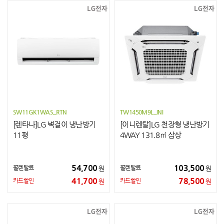
SW11GK1WAS_RTN
TW1450M9L_INI
[렌타나]LG 벽걸이 냉난방기
[이니렌탈]LG 천장형 냉난방기
11평
4WAY 131.8㎡ 삼상
54,700
103,500
월렌탈료
월렌탈료
원
원
41,700
78,500
카드할인
카드할인
원
원