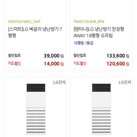
SW07GJ1WAS_SMT
TW0721A2HR_RTN
[스마트]LG 벽걸이 냉난방기 7
[렌타나]LG 냉난방기 천장형
평형
4WAY 18평형 슈프림
18평형,1등급
39,000
133,600
월렌탈료
월렌탈료
원
원
14,000
120,600
카드할인
카드할인
원
원