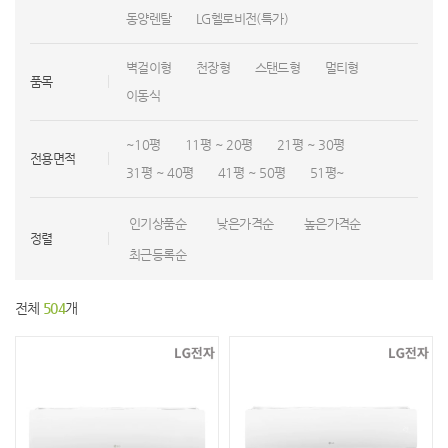
동양렌탈
LG헬로비전(특가)
벽걸이형
천장형
스탠드형
멀티형
품목
이동식
~10평
11평 ~ 20평
21평 ~ 30평
전용면적
31평 ~ 40평
41평 ~ 50평
51평~
인기상품순
낮은가격순
높은가격순
정렬
최근등록순
전체
504
개