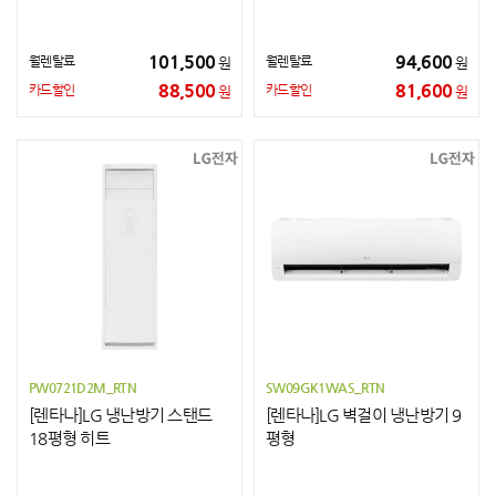
101,500
94,600
월렌탈료
월렌탈료
원
원
88,500
81,600
카드할인
카드할인
원
원
PW0721D2M_RTN
SW09GK1WAS_RTN
[렌타나]LG 냉난방기 스탠드
[렌타나]LG 벽걸이 냉난방기 9
18평형 히트
평형