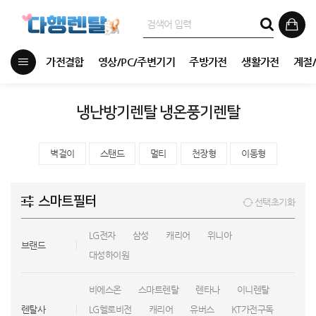
가전결합
영상/PC/주변기기
주방가전
생활가전
계절
냉난방기렌탈 냉온풍기렌탈
벽걸이
스탠드
멀티
천장형
이동형
스마트필터
선택초기화
LG전자
삼성
캐리어
위니아
브랜드
대성하이원
비에스온
스마트렌탈
렌타나
이니렌탈
렌탈사
LG헬로비전
캐리어
유버스
KT가전구독