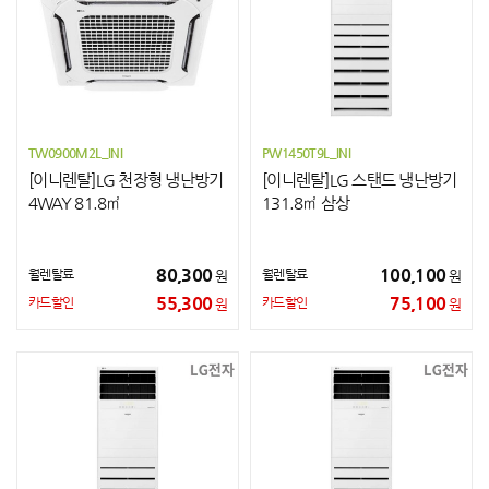
TW0900M2L_INI
PW1450T9L_INI
[이니렌탈]LG 천장형 냉난방기
[이니렌탈]LG 스탠드 냉난방기
4WAY 81.8㎡
131.8㎡ 삼상
80,300
100,100
월렌탈료
월렌탈료
원
원
55,300
75,100
카드할인
카드할인
원
원