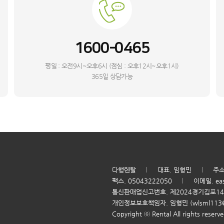
1600-0465
평일 : 오전9시~오후6시 (점심 : 오후12시~오후1시)
365일 상담가능
다행렌탈
대표. 임형민
주소
팩스. 05043222050
이메일. ea
통신판매업신고번호. 제2024경기김포1
개인정보보호책임자. 임형민 (wlsml113@n
Copyright ⓒ Rental All rights reserve