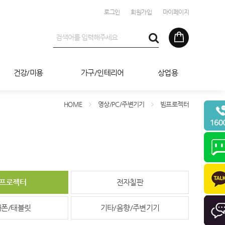
로그인
회원가입
마이페이지
건강/미용
가구/인테리어
상업용
HOME
영상/PC/주변기기
빔프로젝터
프로젝터
전자칠판
대폰/태블릿
기타/음향/주변기기