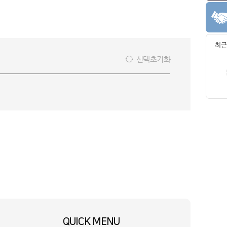
최근
선택초기화
QUICK MENU