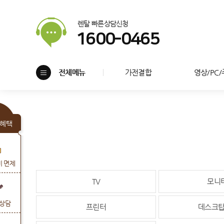
렌탈 빠른상담신청
1600-0465
전체메뉴
가전결합
영상/PC
혜택
비 면제
TV
모니
상담
프린터
데스크탑