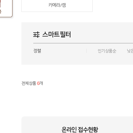
카메라/캠
품
스마트필터
정렬
인기상품순
낮
전체상품
0
개
백**
강원특별자치도 양구군
SK-001+SK-002_HVE
상담요청
박**
경남 김해시
GA2_GM322_BSO
상담요청
장**
대전 동구
BEE-001_KTA
상담요청
온라인 접수현황
박**
대전 서구
LS43FM1E3UK+CFI_KTA
상담요청