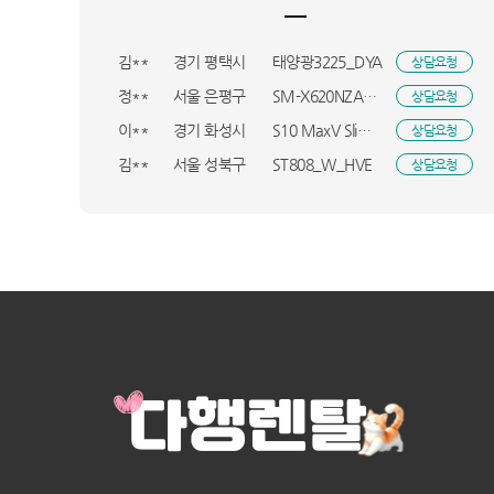
정**
부산 중구
KS148EG1MX3_HVE
상담요청
김**
경기 평택시
태양광3225_DYA
상담요청
정**
서울 은평구
SM-X620NZAAKOO_KTA
상담요청
이**
경기 화성시
S10 MaxV Slim(B)_HVE
상담요청
김**
서울 성북구
ST808_W_HVE
상담요청
함**
인천 미추홀구
MOUNAINR4_BSO
상담요청
김**
경남 창원시
S10 MaxV Ultra(W)_HVE
상담요청
허**
충북 충주시
KQ55LSD01AFXKR_UBS
상담요청
김**
F20E10_BSO
상담요청
심**
경기 광주시
M10_SMT
상담요청
박**
NT960QHA-KC51G_BSO
상담요청
김**
전남 화순군
RWP54421BF7M_BSO
상담요청
심**
인천 미추홀구
리얼스쿠퍼_HVS
상담요청
L**
경기 수원시
롤리 소파 3인용_BSO
상담요청