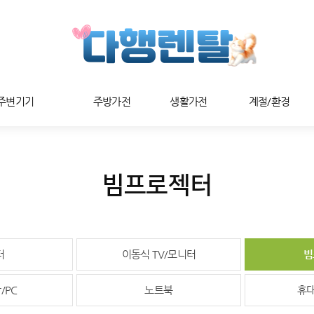
/주변기기
주방가전
생활가전
계절/환경
빔프로젝터
터
이동식 TV/모니터
빔
/PC
노트북
휴