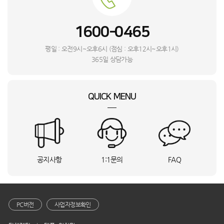
심**
경기 광주시
M10_SMT
상담요청
박**
NT960QHA-KC51G_BSO
상담요청
1600-0465
김**
전남 화순군
RWP54421BF7M_BSO
상담요청
심**
인천 미추홀구
리얼스쿠퍼_HVS
상담요청
평일 : 오전9시~오후6시 (점심 : 오후12시~오후1시)
L**
경기 수원시
롤리 소파 3인용_BSO
상담요청
365일 상담가능
심**
제주특별자치도 서귀포시
RQ33DG71J3EW_HVS
상담요청
김**
전북특별자치도 익산시
RWP54120BF6M_BSO
상담요청
QUICK MENU
유**
충남 서산시
WF2420HCVVC_BSO
상담요청
함**
강원특별자치도 강릉시
MQ-M2134_HVE
상담요청
이**
울산 북구
Mini4 프로(RC-N2)_INI
상담요청
황**
경기 의왕시
S20_28A_BSO
상담요청
최**
부산 남구
DF18CB8700CR_BSO
상담요청
공지사항
1:1문의
FAQ
이**
전남 순천시
RQ33DG71J3EW_HVS
상담요청
강**
전북특별자치도 전주시
S20_28A_BSO
상담요청
장**
부산 남구
VS90F40CNG_SMT
상담요청
오**
서울 관악구
MDR-3000PRO_HVE
상담요청
PC버전
사업자정보확인
김**
경기 양평군
SM-X620NZAEKOO_KTA
상담요청