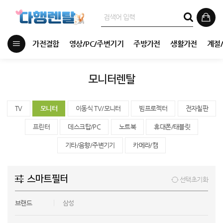
가전결합
영상/PC/주변기기
주방가전
생활가전
계절
모니터렌탈
TV
모니터
이동식 TV/모니터
빔프로젝터
전자칠판
프린터
데스크탑/PC
노트북
휴대폰/태블릿
기타/음향/주변기기
카메라/캠
스마트필터
선택초기화
브랜드
삼성