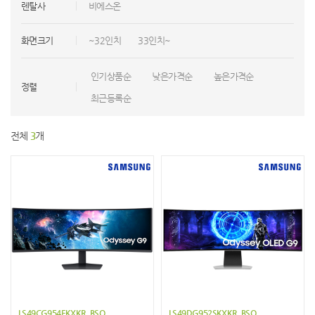
렌탈사
비에스온
화면크기
~32인치
33인치~
인기상품순
낮은가격순
높은가격순
정렬
최근등록순
전체
3
개
LS49CG954EKXKR_BSO
LS49DG952SKXKR_BSO