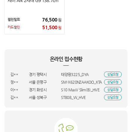
세이 Ark 2세대 G9 138.7cm
76,500
월렌탈료
원
51,500
카드할인
원
백**
강원특별자치도 양구군
SK-001+SK-002_HVE
상담요청
박**
경남 김해시
GA2_GM322_BSO
상담요청
장**
대전 동구
BEE-001_KTA
상담요청
온라인 접수현황
박**
대전 서구
LS43FM1E3UK+CFI_KTA
상담요청
정**
부산 중구
KS148EG1MX3_HVE
상담요청
김**
경기 평택시
태양광3225_DYA
상담요청
정**
서울 은평구
SM-X620NZAAKOO_KTA
상담요청
이**
경기 화성시
S10 MaxV Slim(B)_HVE
상담요청
김**
서울 성북구
ST808_W_HVE
상담요청
함**
인천 미추홀구
MOUNAINR4_BSO
상담요청
김**
경남 창원시
S10 MaxV Ultra(W)_HVE
상담요청
허**
충북 충주시
KQ55LSD01AFXKR_UBS
상담요청
김**
F20E10_BSO
상담요청